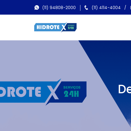
(11) 94808-2000
(11) 4114-4004
/
De