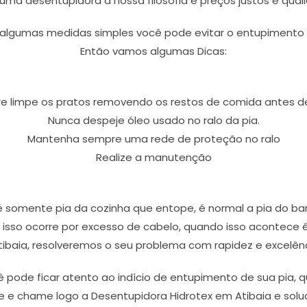
uma desentupidora a nossa filosofia é preços justos e qual
lgumas medidas simples você pode evitar o entupimento s
Então vamos algumas Dicas:
 limpe os pratos removendo os restos de comida antes de
Nunca despeje óleo usado no ralo da pia.
Mantenha sempre uma rede de proteção no ralo
Realize a manutenção
somente pia da cozinha que entope, é normal a pia do ba
isso ocorre por excesso de cabelo, quando isso acontece é
tibaia, resolveremos o seu problema com rapidez e excelênc
ê pode ficar atento ao indício de entupimento de sua pia
te e chame logo a Desentupidora Hidrotex em Atibaia e so