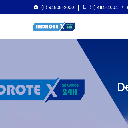
(11) 94808-2000
(11) 4114-4004
/
D