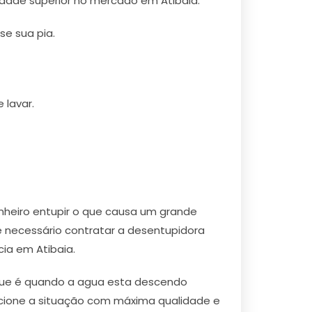
idade superior no mercado em Atibaia.
e sua pia.
 lavar.
nheiro entupir o que causa um grande
 necessário contratar a desentupidora
ia em Atibaia.
, que é quando a agua esta descendo
lucione a situação com máxima qualidade e