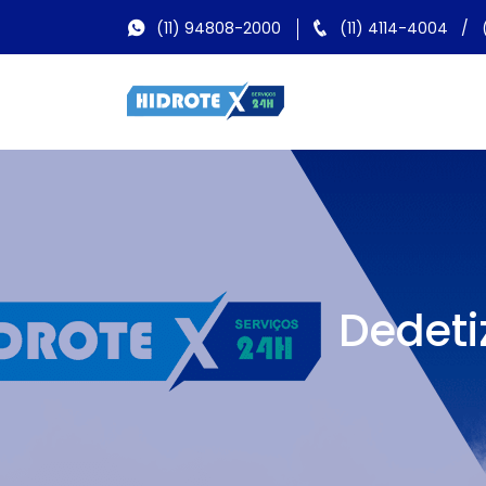
(11) 94808-2000
(11) 4114-4004
/
Dedeti