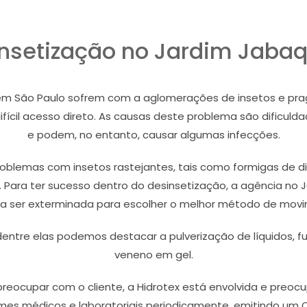
nsetização no Jardim Jaba
em São Paulo sofrem com a aglomerações de insetos e prag
fícil acesso direto. As causas deste problema são dificul
e podem, no entanto, causar algumas infecções.
blemas com insetos rastejantes, tais como formigas de div
. Para ter sucesso dentro do desinsetização, a agência no
a ser exterminada para escolher o melhor método de mov
 dentre elas podemos destacar a pulverização de líquidos, 
veneno em gel.
reocupar com o cliente, a Hidrotex está envolvida e preo
mes médicos e laboratoriais periodicamente, emitindo um C