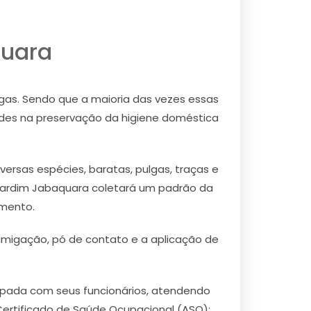
quara
as. Sendo que a maioria das vezes essas
dades na preservação da higiene doméstica
ersas espécies, baratas, pulgas, traças e
 Jardim Jabaquara coletará um padrão da
imento.
fumigação, pó de contato e a aplicação de
cupada com seus funcionários, atendendo
ertificado de Saúde Ocupacional (ASO);