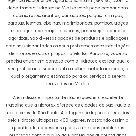
Agência Nacional de Vigilância Sanitária (ANVISA). Com a
dedetizadora Hidrotex na Vila Isa você pode acabar com:
cupins, ratos, aranhas, carrapatos, pulgas, formigas,
baratas, lesmas, abelhas, marimbondos, pombos, traças,
morcegos, caramujos, besouros, percevejos, ácaros e
lagartixas. São diversas opções de produtos e aplicações
para solucionar todos os seus problemas com infestações
de insetos e outras pragas na Vila Isa. Para isso, você so
precisa entrar em contato com a Hidrotex, explicar qual o
seu problema e saber qual o melhor método indicado, e
qual o orçamento estimado para os serviços a serem
realizados na Vila Isa.
Além disso, é importante não esquecer o excelente
trabalho que a Hidrotex oferece às cidades de São Paulo e
aos bairros de São Paulo. A listagem de lugares atendidos
pela Hidrotex ultrapassa 400 lugares, mostrando assim a
quantidade de pessoas que tiveram seus problemas
resolvidos com o auxílio da Hidrotex nos quarenta anos