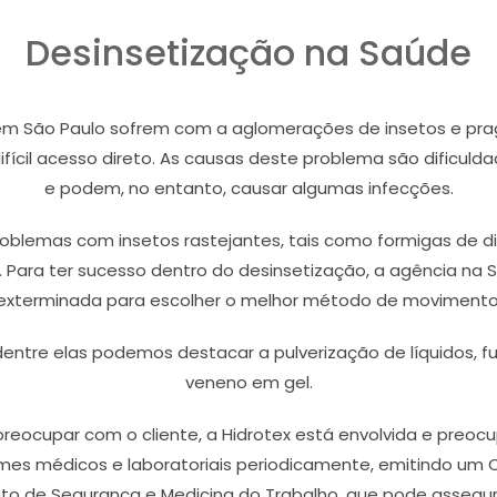
Desinsetização na Saúde
em São Paulo sofrem com a aglomerações de insetos e prag
fícil acesso direto. As causas deste problema são dificul
e podem, no entanto, causar algumas infecções.
blemas com insetos rastejantes, tais como formigas de div
 Para ter sucesso dentro do desinsetização, a agência na
exterminada para escolher o melhor método de movimento
 dentre elas podemos destacar a pulverização de líquidos, 
veneno em gel.
reocupar com o cliente, a Hidrotex está envolvida e preo
mes médicos e laboratoriais periodicamente, emitindo um C
 de Segurança e Medicina do Trabalho, que pode assegurar