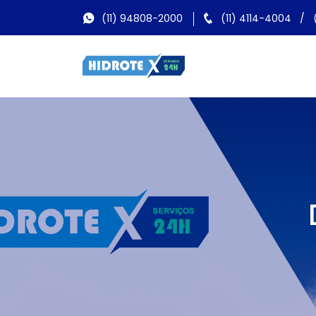
(11) 94808-2000
(11) 4114-4004
/